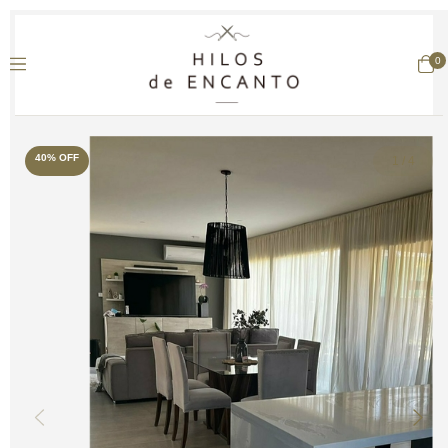
0
40
%
OFF
1
/
4