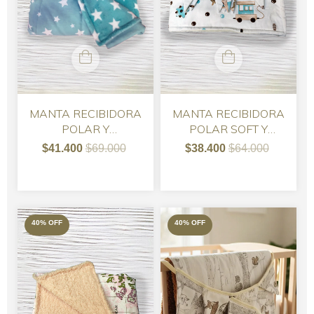
MANTA RECIBIDORA
MANTA RECIBIDORA
POLAR Y
POLAR SOFT Y
GABARDINA 135 X
GABARDINA 90 x 70
$41.400
$69.000
$38.400
$64.000
90
40
%
OFF
40
%
OFF