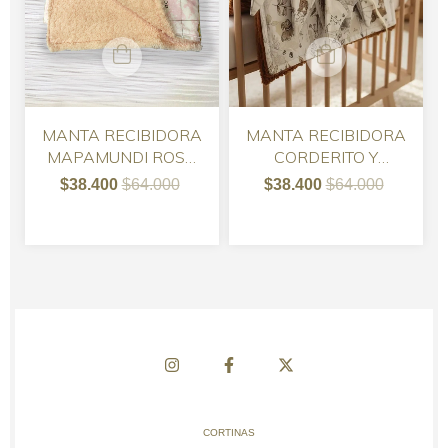
MANTA RECIBIDORA
MANTA RECIBIDORA
MAPAMUNDI ROSA
CORDERITO Y
CON CORDERITO
GABARDINA 90 X 70
$38.400
$64.000
$38.400
$64.000
CORTINAS