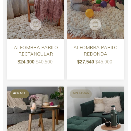
ALFOMBRA PABILO
ALFOMBRA PABILO
RECTANGULAR
REDONDA
$24.300
$40.500
$27.540
$45.900
40
%
OFF
SIN STOCK