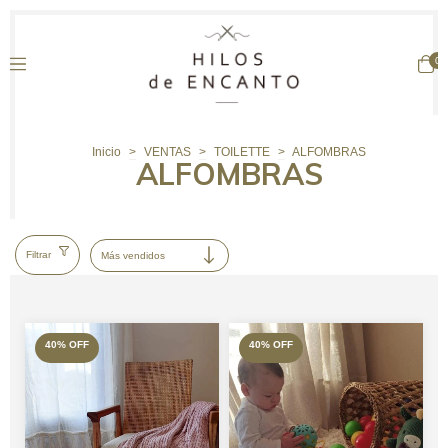
0
Inicio
>
VENTAS
>
TOILETTE
>
ALFOMBRAS
ALFOMBRAS
Filtrar
40
%
OFF
40
%
OFF