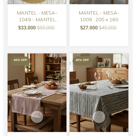
MANTEL - MESA-
MANTEL - MESA-
1049 - MANTEL
1009 . 200 x 160
TUSOR LUREX 2.50 X
$33.000
$55.000
$27.000
$45.000
1.50
40
%
OFF
40
%
OFF