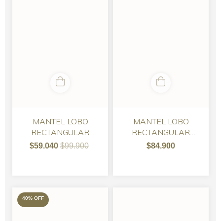
MANTEL LOBO
MANTEL LOBO
RECTANGULAR
RECTANGULAR
LIENZO TUSOR
LIENZO TUSOR CON
$59.040
$99.900
$84.900
SERVILLETAS
40
%
OFF