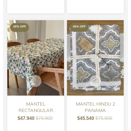
40
%
OFF
40
%
OFF
MANTEL
MANTEL HINDU 2
RECTANGULAR
PANAMA
GABARDINA
RECTANGULAR
$47.940
$79.900
$45.540
$75.900
IMPERMEABLE