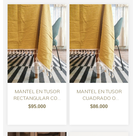
MANTEL EN TUSOR
MANTEL EN TUSOR
RECTANGULAR CON
CUADRADO O
PENACHOS Y
REDONDO CON
$95.000
$86.000
SERVILLETAS
PENACHOS Y
SERVILLETAS