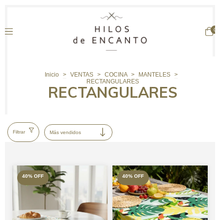
0
Inicio
>
VENTAS
>
COCINA
>
MANTELES
>
RECTANGULARES
RECTANGULARES
Filtrar
40
%
OFF
40
%
OFF