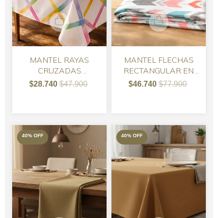
MANTEL RAYAS
MANTEL FLECHAS
CRUZADAS
RECTANGULAR EN
RECTANGULAR EN
GABARDINA
$28.740
$47.900
$46.740
$77.900
GABARDINA
40
%
OFF
40
%
OFF