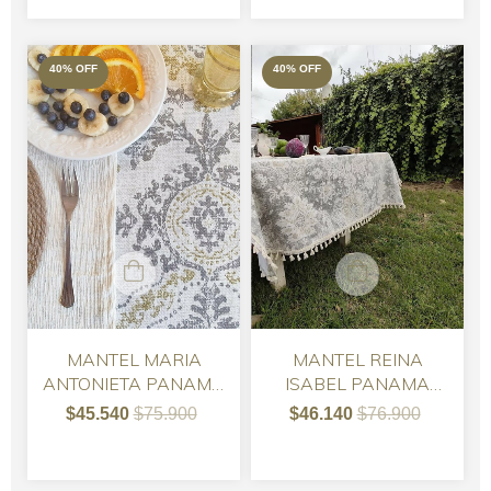
40
%
OFF
40
%
OFF
MANTEL MARIA
MANTEL REINA
ANTONIETA PANAMA
ISABEL PANAMA
RECTANGULAR
RECTANGULAR
$45.540
$75.900
$46.140
$76.900