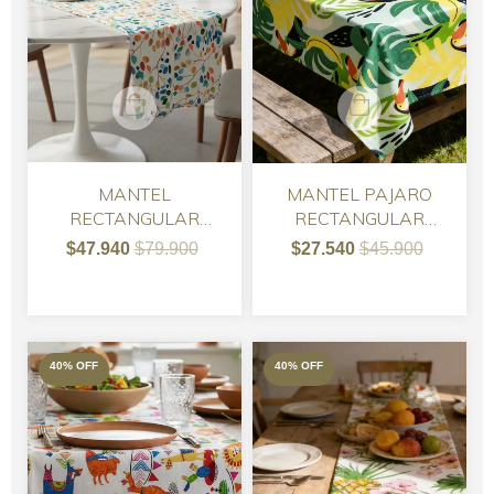
MANTEL
MANTEL PAJARO
RECTANGULAR
RECTANGULAR
GABARDINA
PROVENZAL 200 X
$47.940
$79.900
$27.540
$45.900
IMPERMEABLE
160
HOJITAS
40
%
OFF
40
%
OFF