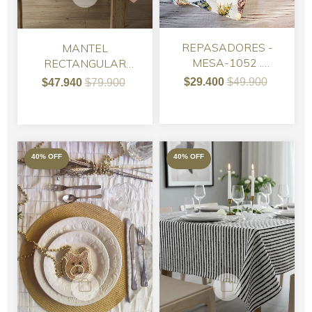
REPASADORES -
MANTEL
MESA-1052 .
RECTANGULAR
IMPORTADO -
TUSOR ROSA VIEJO
$29.400
$49.900
$47.940
$79.900
COMBO
REPASADORES
40
%
OFF
40
%
OFF