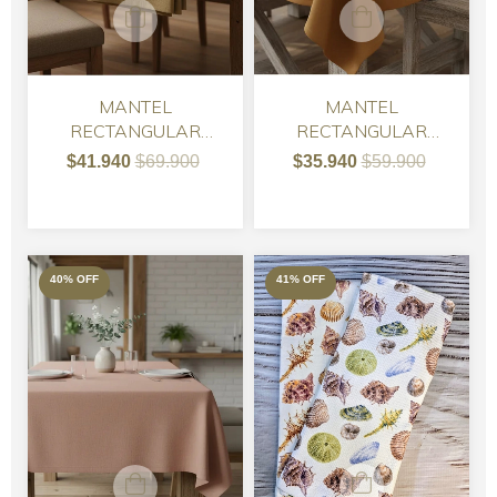
MANTEL
MANTEL
RECTANGULAR
RECTANGULAR
TUSOR VISON
TUSOR AVELLANA
$41.940
$69.900
$35.940
$59.900
40
%
OFF
41
%
OFF