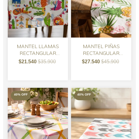
MANTEL LLAMAS
MANTEL PIÑAS
RECTANGULAR
RECTANGULAR
PROVENZAL 130 X
PROVENZAL 160 X
$21.540
$35.900
$27.540
$45.900
0.90 -
100
40
%
OFF
40
%
OFF