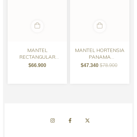
MANTEL
MANTEL HORTENSIA
RECTANGULAR
PANAMA
TUSOR CON
RECTANGULAR
$66.900
$47.340
$78.900
SERVILLETAS -
VARIOS COLORES