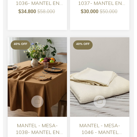
1036- MANTEL EN
1037- MANTEL EN
TUSOR ARENA 220 X
TUSOR MOSTAZA
$34.800
$58.000
$30.000
$50.000
145 CON 6
190 X 160 CON 6
SERVILLETAS)
SERVILLETAS
40
%
OFF
40
%
OFF
MANTEL - MESA-
MANTEL - MESA-
1038- MANTEL EN
1046 - MANTEL