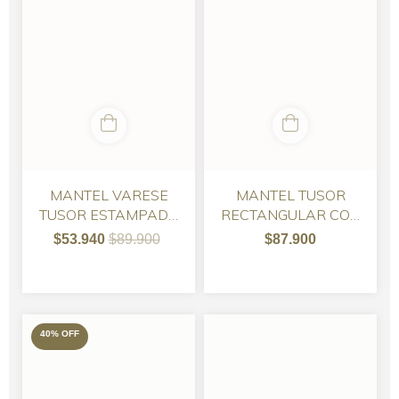
MANTEL TUSOR
MANTEL VARESE
RECTANGULAR CON
TUSOR ESTAMPADO
PENACHOS
CON RELIEVE
$87.900
$53.940
$89.900
40
%
OFF