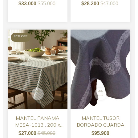
TUSOR HABANO 150
GASA MARROQUI
$33.000
$55.000
$28.200
$47.000
X 250 CON 6
NATURAL 1.25 SX
SERVILLETAS
2.40 CON
SERVILLETAS
40
%
OFF
MANTEL PANAMA
MANTEL TUSOR
MESA-1013 . 200 x
BORDADO GUARDA
160
$27.000
$45.000
$95.900