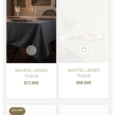
MANTEL LIENZO
MANTEL LIENZO
TUSOR
TUSOR
RECTANGULAR -
RECTANGULAR - CON
$66.900
$73.900
VARIOS COLORES
SERVILLETAS
41
%
OFF