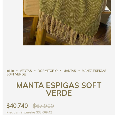
Inicio
>
VENTAS
>
DORMITORIO
>
MANTAS
>
MANTA ESPIGAS
SOFT VERDE
MANTA ESPIGAS SOFT
VERDE
$40.740
$67.900
Precio sin impuestos
$33.669,42