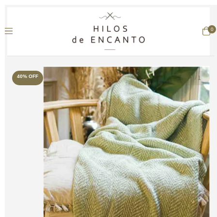
0
40
%
OFF
1
/
1