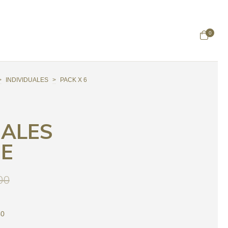
0
>
INDIVIDUALES
>
PACK X 6
UALES
E
00
40