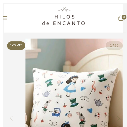
0
40
%
OFF
1
/
29