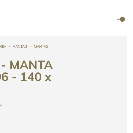
0
RIO
>
MANTAS
>
MANTAS -
- MANTA
6 - 140 x
0