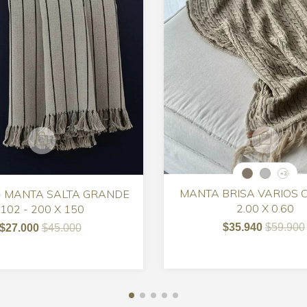
+3
MANTA BRISA VARIOS 
- MANTA SALTA GRANDE
2.00 X 0.60
102 - 200 X 150
$35.940
$59.900
$27.000
$45.000