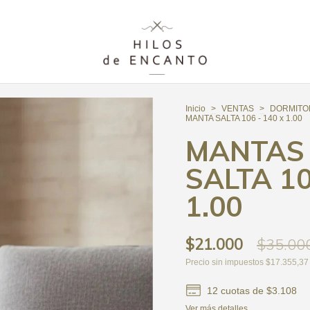
Inicio
>
VENTAS
>
DORMITO
MANTA SALTA 106 - 140 x 1.00
MANTAS 
SALTA 10
1.00
$21.000
$35.00
Precio sin impuestos
$17.355,37
12
cuotas de
$3.108
Ver más detalles