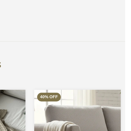
s
40
%
OFF