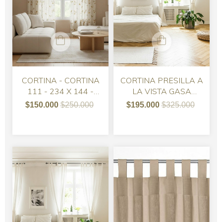
CORTINA PRESILLA A
CORTINA - CORTINA
LA VISTA GASA
111 - 234 X 144 -
TUSOR - 215
MADRA ESTAMPADA
$195.000
$325.000
$150.000
$250.000
- PRESILLAS A LA
VISTA