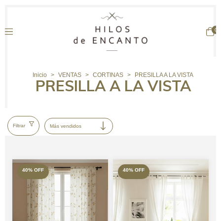
0
Inicio
>
VENTAS
>
CORTINAS
>
PRESILLA A LA VISTA
PRESILLA A LA VISTA
Filtrar
40
%
OFF
40
%
OFF