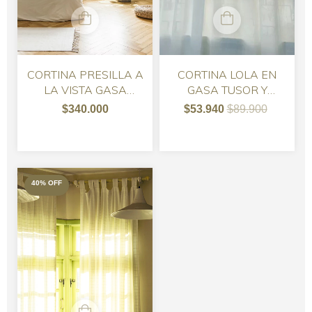
CORTINA PRESILLA A
CORTINA LOLA EN
LA VISTA GASA
GASA TUSOR Y
TUSOR
TUSOR BORDADO
$340.000
$53.940
$89.900
40
%
OFF