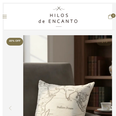
0
40
%
OFF
1
/
3