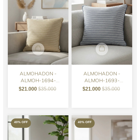
ALMOHADON -
ALMOHADON -
ALMOH-1694-
ALMOH-1693-
ALMOHADON TUSOR
ALMOHADON TUSOR
$21.000
$35.000
$21.000
$35.000
PETRA BEIGE CON
AZUL CON RAYAS
RAYAS BLANCAS
BLANCAS FINAS
FINAS
40
%
OFF
40
%
OFF