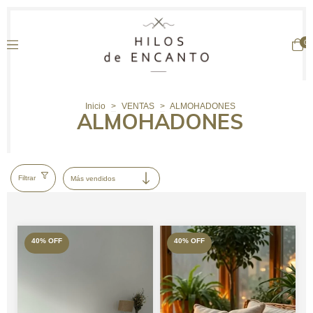
0
Inicio
>
VENTAS
>
ALMOHADONES
ALMOHADONES
Filtrar
40
%
OFF
40
%
OFF