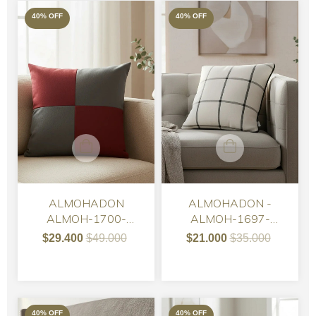
40
%
OFF
40
%
OFF
ALMOHADON
ALMOHADON -
ALMOH-1700-
ALMOH-1697-
ALMOHADON PANA
ALMOHADON TUSOR
$29.400
$49.000
$21.000
$35.000
COMBINADO BIFAZ
BLANCO CUADRILLE
NEGRO 50 X 50
40
%
OFF
40
%
OFF