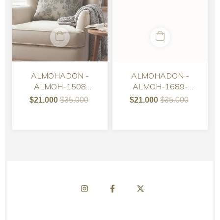
ALMOHADON -
ALMOHADON -
ALMOH-1508
ALMOH-1689-
GABARDINA 50 X 50
ALMOHADON
$21.000
$35.000
$21.000
$35.000
GABARDINA
MAPAMUNDI
VINTAGE 50X50