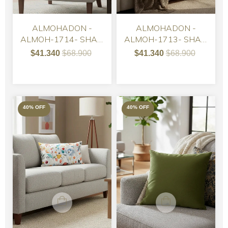
ALMOHADON -
ALMOHADON -
ALMOH-1714- SHAKI
ALMOH-1713- SHAKI
CAPITONE PANA
CAPITONE PANA
$41.340
$68.900
$41.340
$68.900
AQUA
TURQUESA
40
%
OFF
40
%
OFF