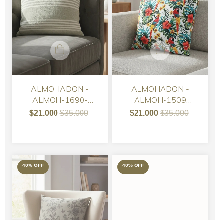
ALMOHADON -
ALMOHADON -
ALMOH-1690-
ALMOH-1509
ALMOHADON TUSOR
GABARDINA 50 X 50
$21.000
$35.000
$21.000
$35.000
PETRA VERDE CON
RAYAS BLANCAS
40
%
OFF
40
%
OFF