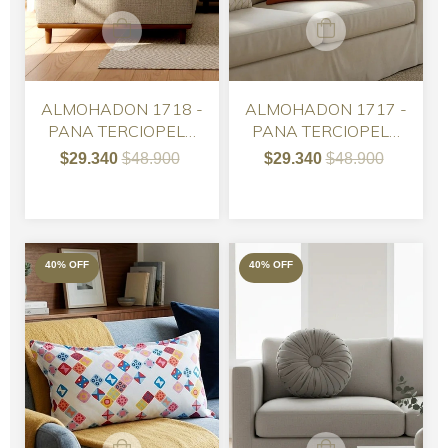
ALMOHADON 1718 -
ALMOHADON 1717 -
PANA TERCIOPELO
PANA TERCIOPELO
MORA
NARANJA
$29.340
$48.900
$29.340
$48.900
40
%
OFF
40
%
OFF