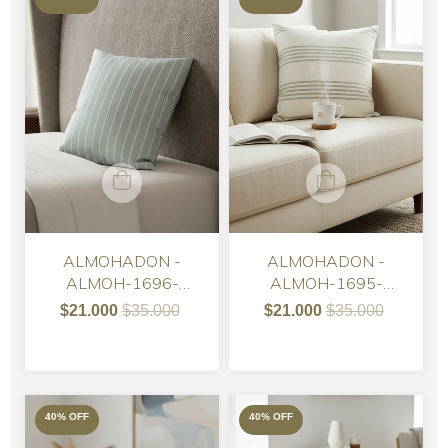
ALMOHADON -
ALMOHADON -
ALMOH-1696-
ALMOH-1695-
ALMOHADON TUSOR
ALMOHADON TUSOR
$21.000
$35.000
$21.000
$35.000
CELESTE RAYAS
PETRA BLANCO CON
BLANCAS
RAYAS VERDES
40
%
OFF
40
%
OFF