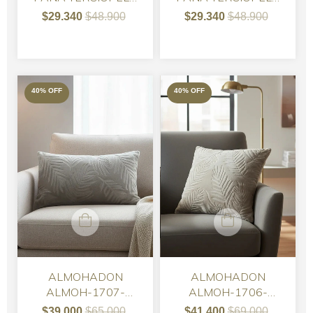
PLATA CON CORDON
40 x 40 cm.
$29.340
$48.900
$29.340
$48.900
40
%
OFF
40
%
OFF
ALMOHADON
ALMOHADON
ALMOH-1707-
ALMOH-1706-
ALMOHADON
ALMOHADON
$39.000
$65.000
$41.400
$69.000