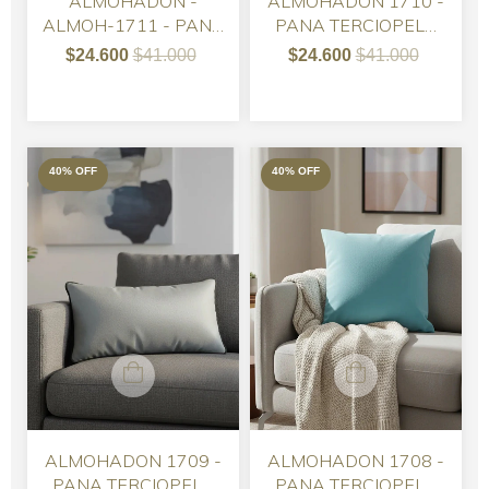
ALMOHADON -
ALMOHADON 1710 -
ALMOH-1711 - PANA
PANA TERCIOPELO
40 x 40
MORA 40 X 40
$24.600
$41.000
$24.600
$41.000
40
%
OFF
40
%
OFF
ALMOHADON 1709 -
ALMOHADON 1708 -
PANA TERCIOPELO
PANA TERCIOPELO