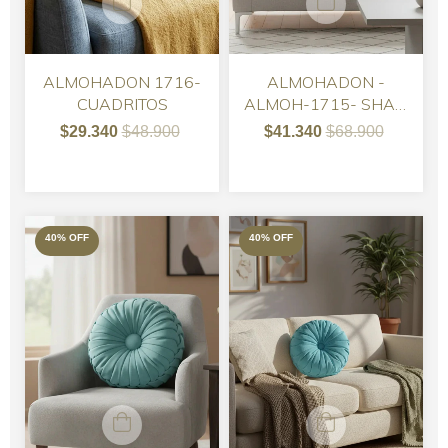
ALMOHADON 1716-
ALMOHADON -
CUADRITOS
ALMOH-1715- SHAKI
CAPITONE PANA
$29.340
$48.900
$41.340
$68.900
GRIS MEDIO
40
%
OFF
40
%
OFF