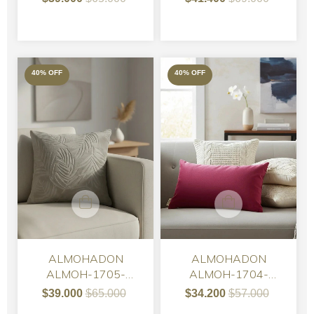
JACKARD EMBOSS-
JACKARD EMBOSS -
30x50
50
40
%
OFF
40
%
OFF
ALMOHADON
ALMOHADON
ALMOH-1705-
ALMOH-1704-
ALMOHADON
ALMOHADON PANA
$39.000
$65.000
$34.200
$57.000
JACKARD EMBOSS-
TERCIOPELO FUCSIA