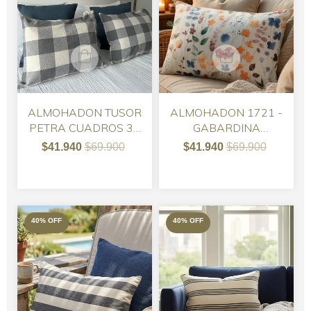
ALMOHADON TUSOR
ALMOHADON 1721 -
PETRA CUADROS 30
GABARDINA
x 50 cm.
IMPERMEABLE
$41.940
$69.900
$41.940
$69.900
FLORES SILVESTRES
40
%
OFF
40
%
OFF