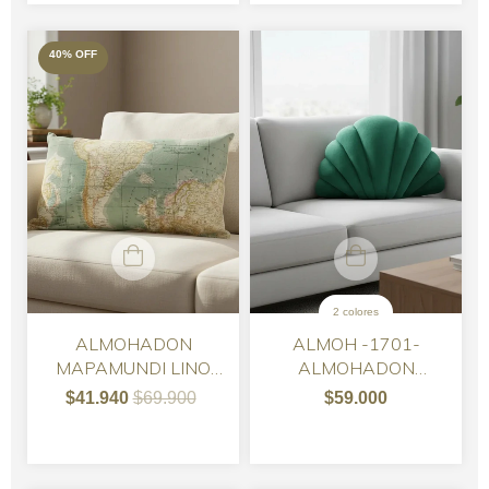
40
%
OFF
2 colores
ALMOHADON
ALMOH -1701-
MAPAMUNDI LINO
ALMOHADON
IMPORTADO
ALMEJA PLUSH
$41.940
$69.900
$59.000
RECTANGULAR
TERCIOPELO