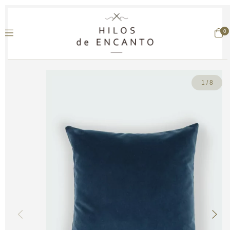
0
1
/
8