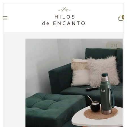
0
1
/
1