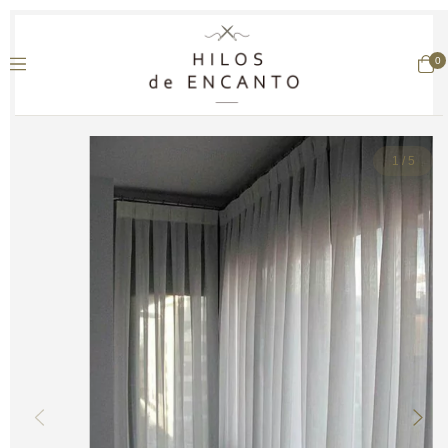
0
1
/
5