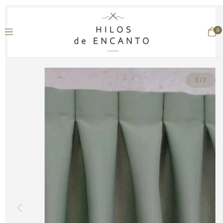
0
1
/
7